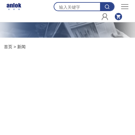
首
页
产
品
资
首页
>
新闻
源
新
闻
关
于
联
我
系
购
们
我
物
登
们
车
录