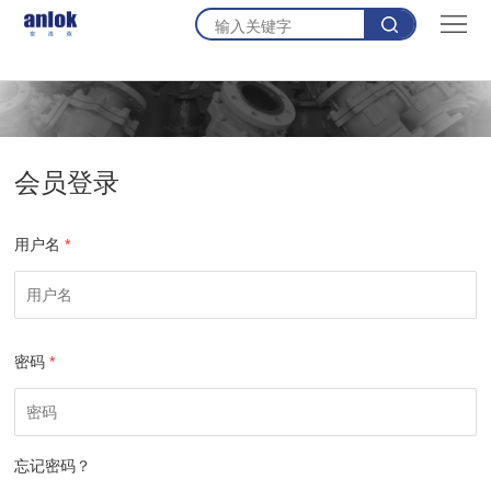
首
页
产
品
资
源
新
会员登录
闻
关
用户名
*
于
联
我
系
购
密码
*
们
我
物
登
们
车
录
忘记密码？