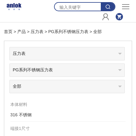
首
页
产
首页
>
产品
>
压力表
>
PG系列不锈钢压力表
>
全部
品
资
源
新
闻
关
于
联
我
系
购
们
我
物
登
本体材料
316 不锈钢
们
车
录
端接1尺寸